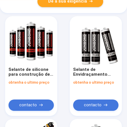
Dê a sua exigência
Selante de silicone
Selante de
para construção de
Envidraçamento
embalagens de
Estrutural
obtenha o ultimo preço
obtenha o ultimo preço
salsicha com
Resistente a UV Com
excelente
Composição de
resistência a
Agente Principal de
solventes
Polímero Natural
contacto
contacto