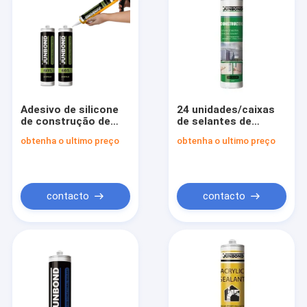
Adesivo de silicone
24 unidades/caixas
de construção de
de selantes de
polímero natural com
silicone estruturais
obtenha o ultimo preço
obtenha o ultimo preço
resistência química
para janelas com
para janela
odor suave
contacto
contacto
Casa
Produtos
Sobre nós