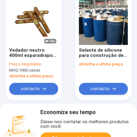
Vedador neutro
Selante de silicone
400ml esparadrapo
para construção de
do silicone da
24 unidades/caixas
Preço:
negotiable
obtenha o ultimo preço
construção de JB
com resistência
MOQ:
1000 caixas
9700
química e odor suave
obtenha o ultimo preço
contacto
contacto
Economize seu tempo
Deixe-nos contatar os melhores produtos
com você.