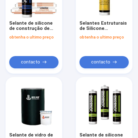
Excursão da fábrica
Controle da qualidade
Selante de silicone
Selantes Estruturais
de construção de
de Silicone
Contacte-nos
polímero natural
Resistência a
obtenha o ultimo preço
obtenha o ultimo preço
embalado em
Solventes Em
salsicha/cartucho/barril
Embalagens de
Peça umas citações
Salsichas/Cartuchos/Bar
News
contacto
contacto
Vedador do silicone de Acetoxy
vedador neutro do silicone
Vedador do silicone da construção
Espuma do plutônio
Selante de vidro de
Selante de silicone