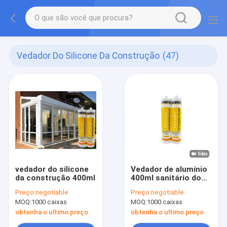
Vedador Do Silicone Da Construção
(47)
vedador do silicone
Vedador de alumínio
da construção 400ml
400ml sanitário do
silicone do metal do
Preço:
negotiable
Preço:
negotiable
banheiro JB 9700
MOQ:
1000 caixas
MOQ:
1000 caixas
obtenha o ultimo preço
obtenha o ultimo preço