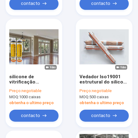
contacto
contacto
silicone de
Vedador Iso19001
vitrificação
estrutural do silicone
estrutural claro UV
da construção de Jis
Preço:
negotiable
Preço:
negotiable
do vedador do
MOQ:
1000 caixas
MOQ:
500 caixas
silicone da
construção do tubo
obtenha o ultimo preço
obtenha o ultimo preço
310ml
contacto
contacto